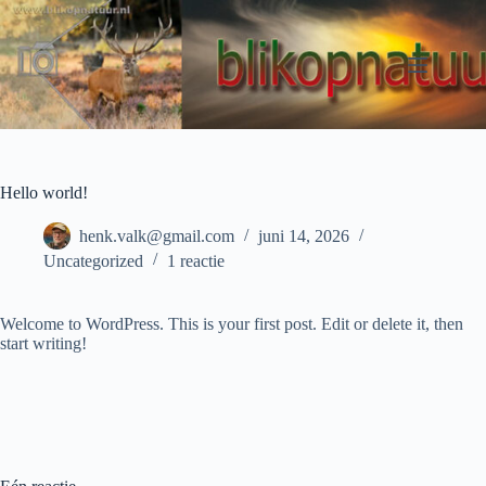
Ga
naar
de
inhoud
Hello world!
henk.valk@gmail.com
juni 14, 2026
Uncategorized
1 reactie
Welcome to WordPress. This is your first post. Edit or delete it, then
start writing!